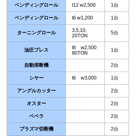
ベンディングロール
t12 w2,500
1台
ベンディングロール
t6 w1,200
1台
3,5,10,
ターニングロール
5台
20TON
t6 w2,500
油圧プレス
1台
80TON
自動溶断機
2台
シヤー
t6 w3,000
1台
アングルカッター
2台
オスター
2台
ベベラ
2台
プラズマ切断機
2台