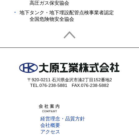
高圧ガス保安協会
地下タンク・地下埋設配管点検事業者認定
全国危険物安全協会
〒920-0211 石川県金沢市湊2丁目152番地2
TEL.076-238-5881 FAX.076-238-5882
経営理念・品質方針
会社概要
アクセス