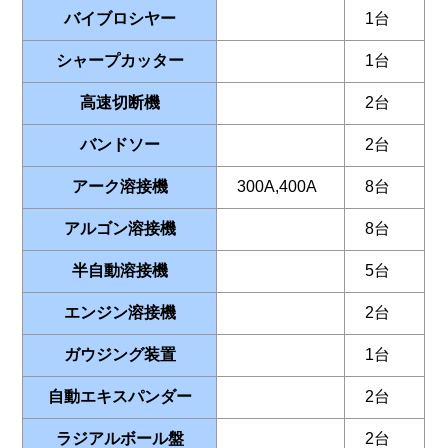
バイブロシヤー
1台
シャープカッター
1台
高速切断機
2台
バンドソー
2台
アーク溶接機
300A,400A
8台
アルゴン溶接機
8台
半自動溶接機
5台
エンジン溶接機
2台
ガウジング装置
1台
自動エキスパンダー
2台
ラジアルボール盤
2台