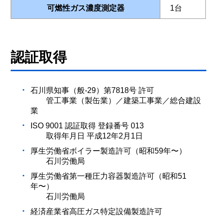
可燃性ガス濃度測定器
1台
認証取得
石川県知事（般-29）第7818号 許可
管工事業（製缶業）／建築工事業／総合建設
業
ISO 9001 認証取得 登録番号 013
取得年月日 平成12年2月1日
厚生労働省ボイラー製造許可（昭和59年〜）
石川労働局
厚生労働省第一種圧力容器製造許可（昭和51
年〜）
石川労働局
経済産業省高圧ガス特定設備製造許可