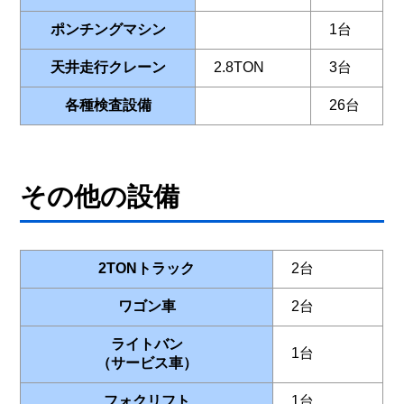
ポンチングマシン
1台
天井走行クレーン
2.8TON
3台
各種検査設備
26台
その他の設備
2TONトラック
2台
ワゴン車
2台
ライトバン
1台
（サービス車）
フォクリフト
1台